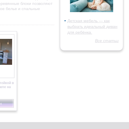
еревянные блоки позволяют
ное белье и спальные
Детская мебель — как
выбрать идеальный диван
для ребёнка.
Все статьи
тойкой в
иле на
н