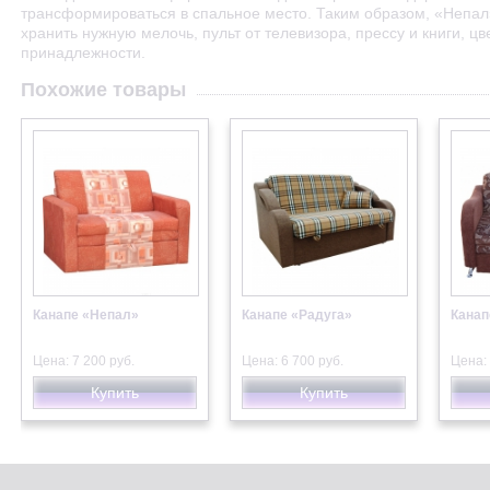
трансформироваться в спальное место. Таким образом, «Непал
хранить нужную мелочь, пульт от телевизора, прессу и книги, 
принадлежности.
Похожие товары
Канапе «Непал»
Канапе «Радуга»
Канап
Цена: 7 200 руб.
Цена: 6 700 руб.
Цена: 
Купить
Купить