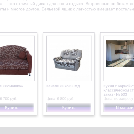
» — это отличный диван для сна и отдыха. Встроенные по бокам д
цветы и многое другое. Бельевой ящик с легкостью вмещает постель
е «Ромашка»
Канапе «Эко 6» МД
Кухня с барной с
классическом ст
заказ - № 533
6 700 руб.
Цена: 6 800 руб.
Цена: по запросу
Купить
Купить
В магази