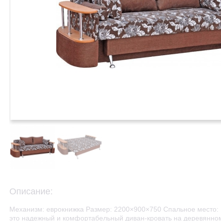
Описание:
Механизм: еврокнижка Размер: 2200×900×750 Спальное место:
это надежный и комфортабельный диван-кровать на деревянном