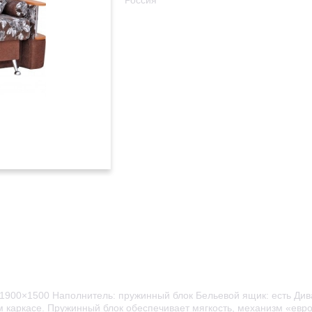
Россия
 1900×1500 Наполнитель: пружинный блок Бельевой ящик: есть Д
 каркасе. Пружинный блок обеспечивает мягкость, механизм «евр