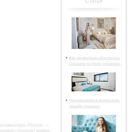
Статьи
Как правильно обустроить
спальню в стиле «гламур»
Минимализм в интерьере:
дизайн спальни
иван-еврософа «Непал» —
окнижка» помогает дивану